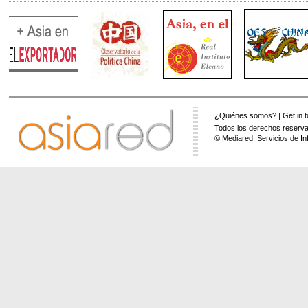
¿Quiénes somos?
|
Get in 
Todos los derechos reserva
© Mediared, Servicios de In