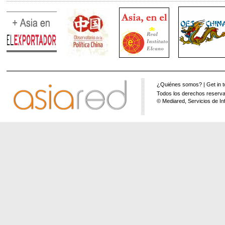
¿Quiénes somos?
|
Get in 
Todos los derechos reserva
© Mediared, Servicios de In