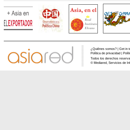
¿Quiénes somos?
|
Get in 
Política de privacidad
|
Polí
Todos los derechos reserva
© Mediared, Servicios de In