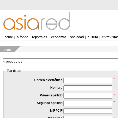
home
a fondo
reportajes
economía
sociedad
cultura
entrevista
home
productos
Tus datos
*
Correo electrónico
*
Nombre
*
Primer apellido
*
Segundo apellido
NIF / CIF
*