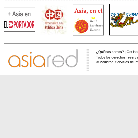
¿Quiénes somos?
|
Get in 
Todos los derechos reserva
© Mediared, Servicios de In