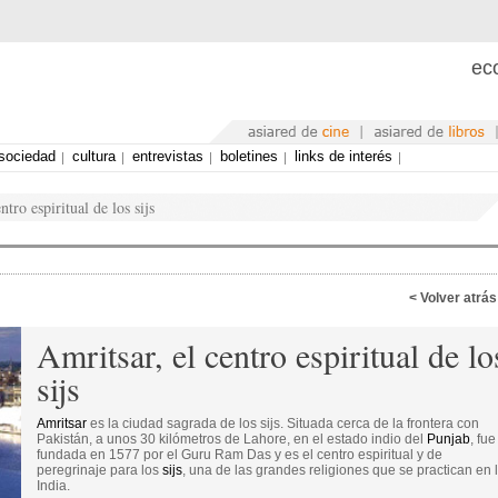
eco
sociedad
cultura
entrevistas
boletines
links de interés
ntro espiritual de los sijs
< Volver atrás
Amritsar, el centro espiritual de lo
sijs
Amritsar
es la ciudad sagrada de los sijs. Situada cerca de la frontera con
Pakistán, a unos 30 kilómetros de Lahore, en el estado indio del
Punjab
, fue
fundada en 1577 por el Guru Ram Das y es el centro espiritual y de
peregrinaje para los
sijs
, una de las grandes religiones que se practican en 
India.