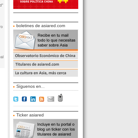
d"
boletines de asiared.com
ro
eal
Síguenos en...
Ticker asiared