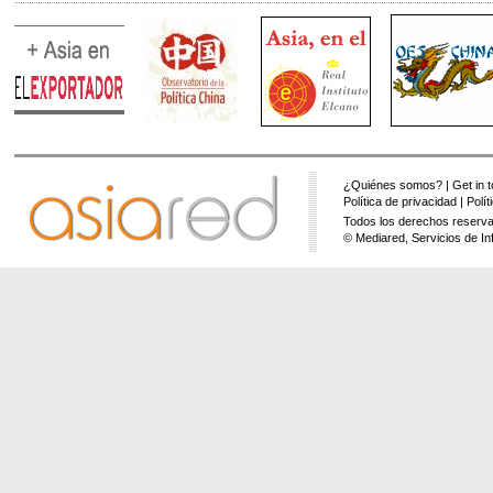
¿Quiénes somos?
|
Get in 
Política de privacidad
|
Polí
Todos los derechos reserva
© Mediared, Servicios de In