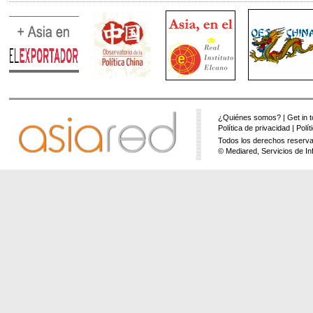
¿Quiénes somos?
|
Get in 
Política de privacidad
|
Polí
Todos los derechos reserva
© Mediared, Servicios de In