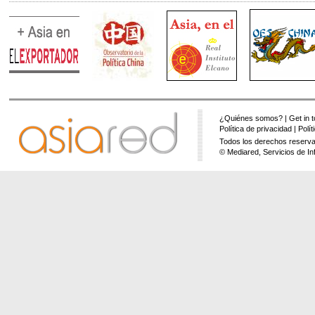
¿Quiénes somos?
|
Get in 
Política de privacidad
|
Polí
Todos los derechos reserva
© Mediared, Servicios de In