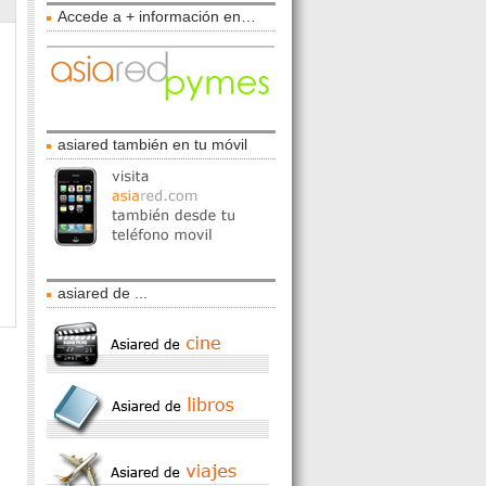
Accede a + información en…
asiared también en tu móvil
asiared de ...