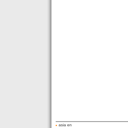
asia en