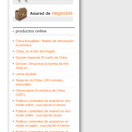
productos online
China Actualidad - Boletín de información
económica
China, en el año del Dragón
Dossier especial: El sueño de China
Dossier: Desactivar la bomba de Kim
Jong-un
Letras de Asia
Negociar en China: 100 consejos
esenciales
Observatorio Económico de China
(OEC)
Publicar contenidos de asiared en otro
medio online - suscripción 6 meses
Publicar contenidos de asiared en otro
medio online - suscripción anual
Publicar contenidos de asiared en un
medio en papel - suscripción 6 meses
Publicar contenidos de asiared en un