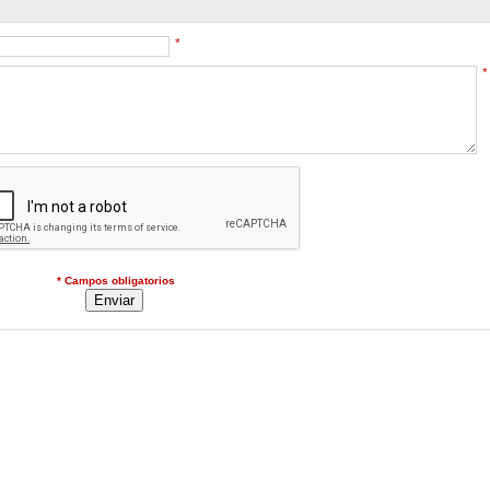
*
*
* Campos obligatorios