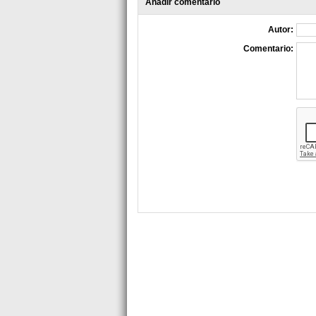
Añadir comentario
Autor:
Comentario: