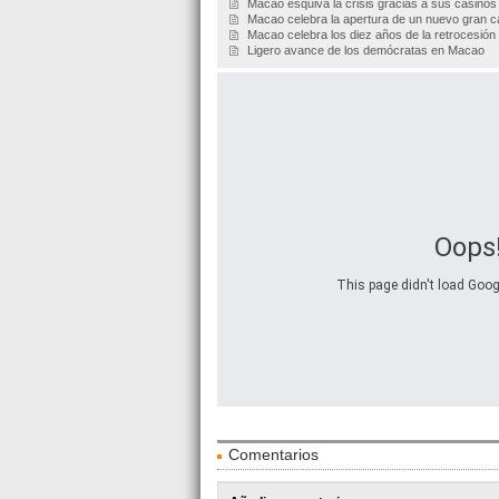
Macao esquiva la crisis gracias a sus casinos
Macao celebra la apertura de un nuevo gran ca
Macao celebra los diez años de la retrocesión
Ligero avance de los demócratas en Macao
Oops
This page didn't load Googl
Comentarios