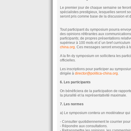
Le premier jour de chaque semaine se feront c
spécialistes prestigieux, lesquelles seront
seront pris comme base de la discussion et 
Tout participant du symposium pourra envoy
des opinions référantes aux communications o
participants; de propres présentations relat
supérieur à 100 mots et d´un bref curriculum
china.org
. Ces messages seront envoyés à t
A la fin dy symposium on sollicitera les part
officielles.
Les inscriptions pour participer au symposi
dirigée à
director@politica-china.org
.
6. Les participants
On bénéficiera de la participation de rapport
la pluralité et la représentativité maximale.
7. Les normes
a) Le symposium contera un modérateur qui au
- Consulter quotidiennement le courrier pour
- Répondre aux consultations.
- Retransmettre les opinions, les commentaire