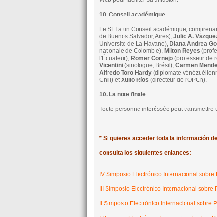
Web pour faciliter sa diffusion.
10. Conseil académique
Le SEI a un Conseil académique, comprenan
de Buenos Salvador, Aires),
Julio A. Vázque
Université de La Havane),
Diana Andrea G
nationale de Colombie),
Milton Reyes
(profe
l'Équateur),
Romer Cornejo
(professeur de r
Vicentini
(sinologue, Brésil),
Carmen Mend
Alfredo Toro Hardy
(diplomate vénézuélienn
Chili) et
Xulio Ríos
(directeur de l'OPCh).
10. La note finale
Toute personne interéssée peut transmettre
* Si quieres acceder toda la información d
consulta los siguientes enlances:
IV Simposio Electrónico Internacional sobre
III Simposio Electrónico Internacional sobre
II Simposio Electrónico Internacional sobre 