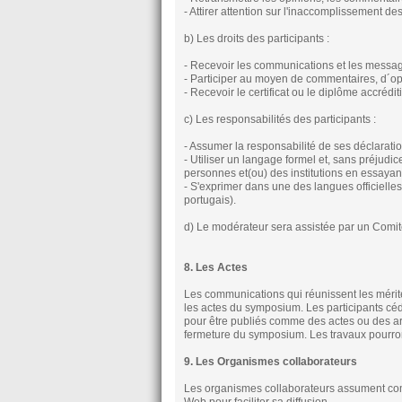
- Attirer attention sur l'inaccomplissement d
b) Les droits des participants :
- Recevoir les communications et les message
- Participer au moyen de commentaires, d´opi
- Recevoir le certificat ou le diplôme accréditi
c) Les responsabilités des participants :
- Assumer la responsabilité de ses déclarati
- Utiliser un langage formel et, sans préjudic
personnes et(ou) des institutions en essayan
- S'exprimer dans une des langues officielles 
portugais).
d) Le modérateur sera assistée par un Comit
8. Les Actes
Les communications qui réunissent les mérites
les actes du symposium. Les participants céde
pour être publiés comme des actes ou des art
fermeture du symposium. Les travaux pourron
9. Les Organismes collaborateurs
Les organismes collaborateurs assument comm