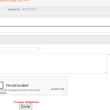
olítica China 2011 >>>
Valoración
*
*
* Campos obligatorios