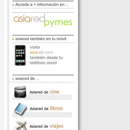
Accede a + información en…
asiared también en tu móvil
asiared de ...
e