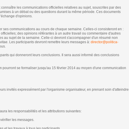
onnaître les communications officielles relatives au sujet, souscrites par des
 soumises à un débat ou des questions durant la même période. Ces documents
d'échange d'opinions.
er ses communications au cours de chaque semaine. Celles-ci consisteront en :
fficielles; des opinions référantes à un autre travail ou commentaire d'autres
ives au sujet de la semaine. Celle-ci devront s'accompagner d'un résumé non
 vitae. Les participants devront remettre leurs messages à:
director@politica-
ous.
icipants qui donneront leurs conclusions. Il sera aussi informé des conclusions
um pourront se formaliser jusqu'au 15 février 2014 au moyen d'une communication
eurs invités expressément par l'organisme organisateur, en prenant soin d'atteindre
ra les responsabilités et les attributions suivantes:
 vérifier les messages.
s et les travaux à tous les participants.