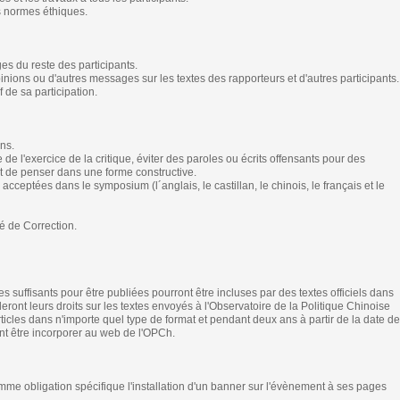
es normes éthiques.
s du reste des participants.
nions ou d'autres messages sur les textes des rapporteurs et d'autres participants.
f de sa participation.
ons.
e de l'exercice de la critique, éviter des paroles ou écrits offensants pour des
t de penser dans une forme constructive.
acceptées dans le symposium (l´anglais, le castillan, le chinois, le français et le
é de Correction.
 suffisants pour être publiées pourront être incluses par des textes officiels dans
ront leurs droits sur les textes envoyés à l'Observatoire de la Politique Chinoise
icles dans n'importe quel type de format et pendant deux ans à partir de la date d
t être incorporer au web de l'OPCh.
e obligation spécifique l'installation d'un banner sur l'évènement à ses pages