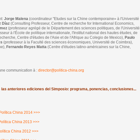
t:
Jorge Malena
(coordinateur "Etudes sur la Chine contemporaine» à l'Université
z Díaz
(Consulting Professeur, Centre de recherche for International Economics,
omez
(professeur agrégé de le Département des sciences politiques, de l'Université
sseur à l'École de politique internationale, l'Institut national des hautes études, de
echerche, Centre d'études de l'Asie et de l'Afrique au Colegio de Mexico),
Paulo
es
(professeur à la Faculté des sciences économiques, Université de Coimbra),
e),
Fernando Reyes Matta
(Centre d'études latino-américaines sur la Chine,
 une communication à :
director@politica-china.org
e las anteriores ediciones del Simposio: programa, ponencias, conclusiones...
 Política China 2014 >>>
 Política China 2013 >>>
Política China 2012 >>>