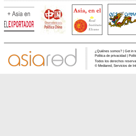
¿Quiénes somos?
|
Get in 
Política de privacidad
|
Polí
Todos los derechos reserva
© Mediared, Servicios de In