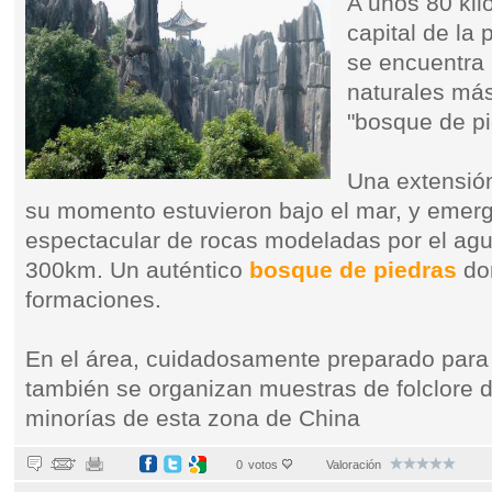
A unos 80 kil
capital de la
se encuentra 
naturales más
"bosque de pi
Una extensión
su momento estuvieron bajo el mar, y emerg
espectacular de rocas modeladas por el agu
300km. Un auténtico
bosque de piedras
don
formaciones.
En el área, cuidadosamente preparado para e
también se organizan muestras de folclore de
minorías de esta zona de China
0
votos
Valoración