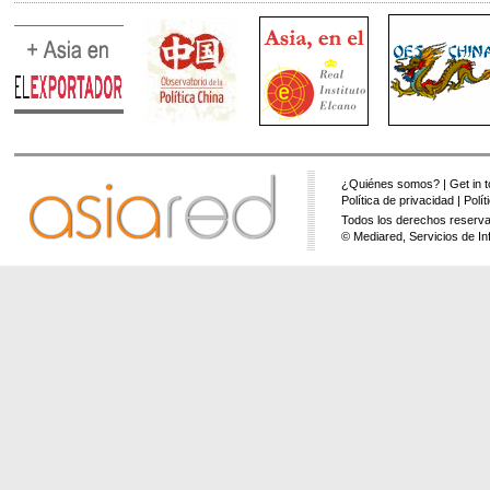
¿Quiénes somos?
|
Get in 
Política de privacidad
|
Polí
Todos los derechos reserva
© Mediared, Servicios de In