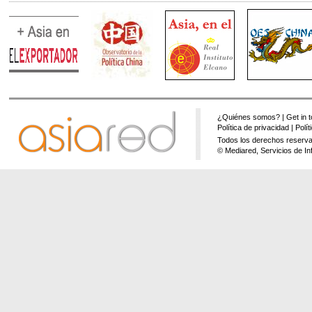
¿Quiénes somos?
|
Get in 
Política de privacidad
|
Polí
Todos los derechos reserva
© Mediared, Servicios de In