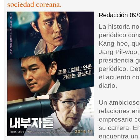
sociedad coreana.
Redacción
09/
La historia n
periódico con
Kang-hee, qu
Jang Pil-woo,
presidencia g
periódico. De
el acuerdo co
diario.
Un ambicioso 
relaciones ent
empresario co
su carrera. E
encuentra un 