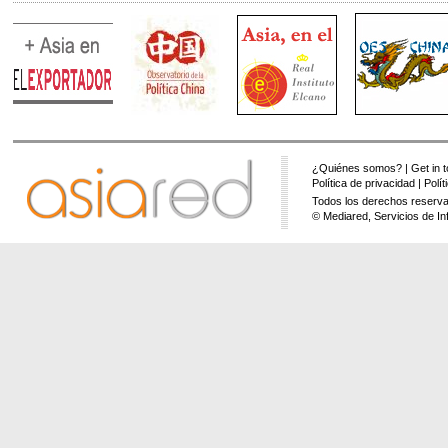
¿Quiénes somos?
|
Get in 
Política de privacidad
|
Polí
Todos los derechos reserva
© Mediared, Servicios de In