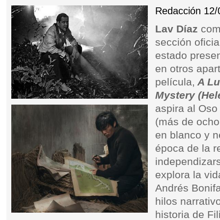
Redacción
12/
Lav Díaz
comp
sección ofici
estado presen
en otros apar
película,
A Lu
Mystery (Hel
aspira al Oso
(más de ocho
en blanco y n
época de la r
independizars
explora la vid
Andrés Bonifa
hilos narrati
historia de Fil