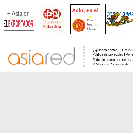
¿Quiénes somos?
|
Get in 
Política de privacidad
|
Polí
Todos los derechos reserva
© Mediared, Servicios de In