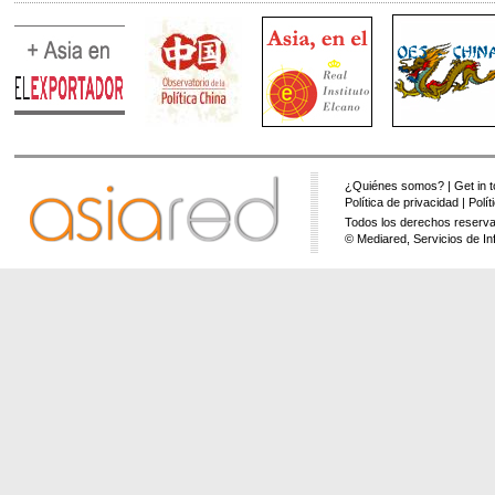
¿Quiénes somos?
|
Get in 
Política de privacidad
|
Polí
Todos los derechos reserva
© Mediared, Servicios de In