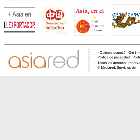
¿Quiénes somos?
|
Get in 
Política de privacidad
|
Polí
Todos los derechos reserva
© Mediared, Servicios de In