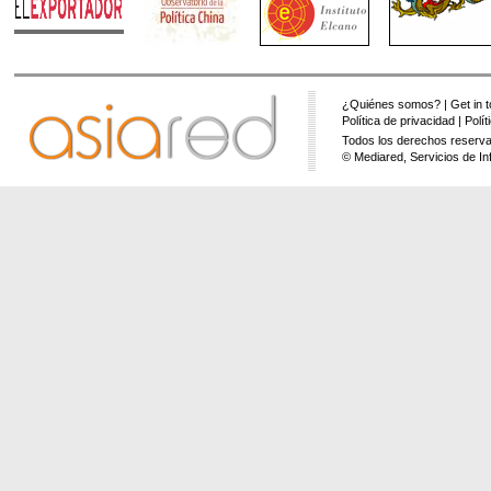
¿Quiénes somos?
|
Get in 
Política de privacidad
|
Polí
Todos los derechos reserva
© Mediared, Servicios de In