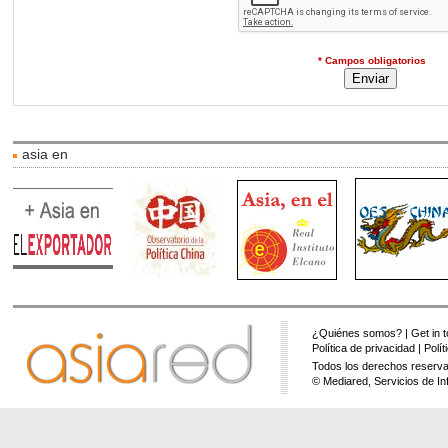
* Campos obligatorios
asia en
¿Quiénes somos?
|
Get in 
Política de privacidad
|
Polí
Todos los derechos reserva
© Mediared, Servicios de In