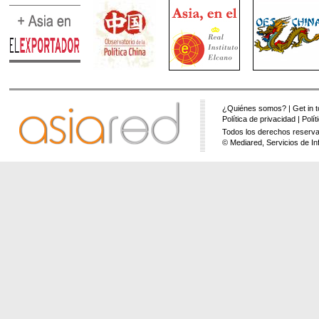
¿Quiénes somos?
|
Get in 
Política de privacidad
|
Polí
Todos los derechos reserva
© Mediared, Servicios de In