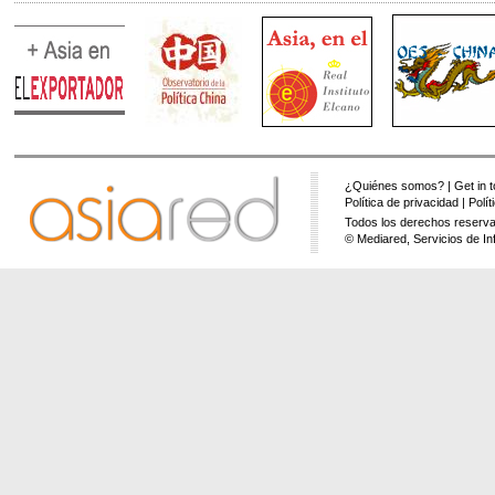
¿Quiénes somos?
|
Get in 
Política de privacidad
|
Polí
Todos los derechos reserva
© Mediared, Servicios de In