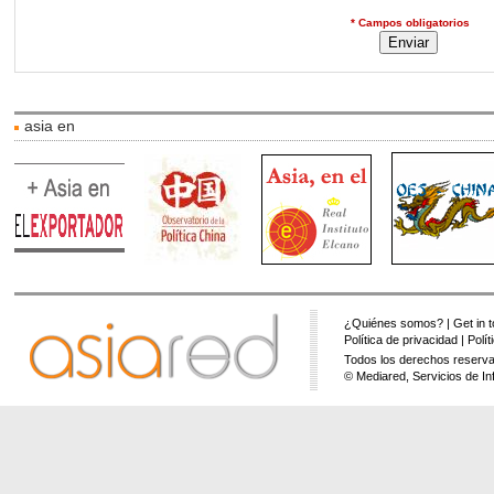
* Campos obligatorios
asia en
¿Quiénes somos?
|
Get in 
Política de privacidad
|
Polí
Todos los derechos reserva
© Mediared, Servicios de In