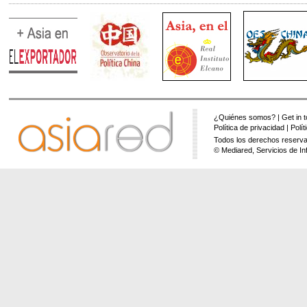
¿Quiénes somos?
|
Get in 
Política de privacidad
|
Polí
Todos los derechos reserva
© Mediared, Servicios de In