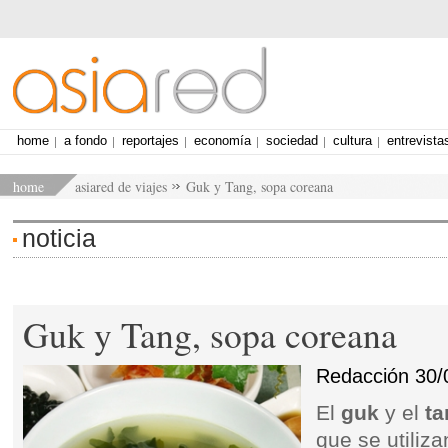
home
a fondo
reportajes
economía
sociedad
cultura
entrevista
home
asiared de viajes
Guk y Tang, sopa coreana
noticia
Guk y Tang, sopa coreana
Redacción
30/
El
guk
y el
ta
que se utiliz