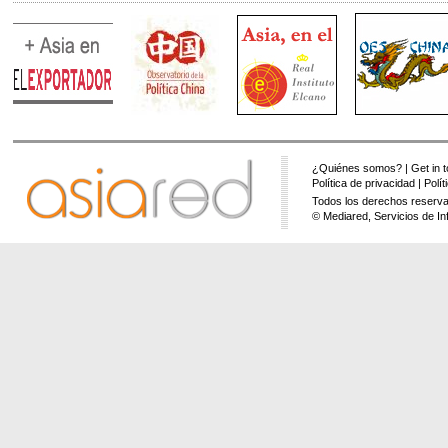
¿Quiénes somos?
|
Get in 
Política de privacidad
|
Polí
Todos los derechos reserva
© Mediared, Servicios de In