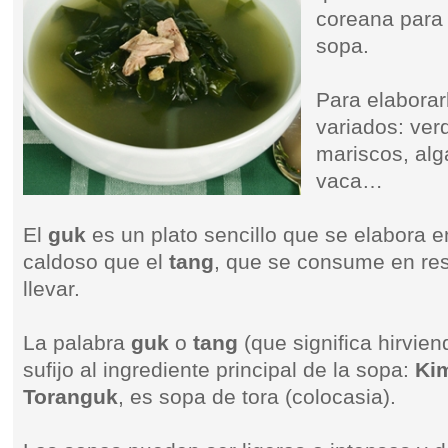
coreana para r
sopa.
Para elaborarl
variados: ver
mariscos, al
vaca…
El
guk
es un plato sencillo que se elabora 
caldoso que el
tang
, que se consume en re
llevar.
La palabra
guk
o
tang
(que significa hirvi
sufijo al ingrediente principal de la sopa:
Ki
Toranguk
, es sopa de tora (colocasia).