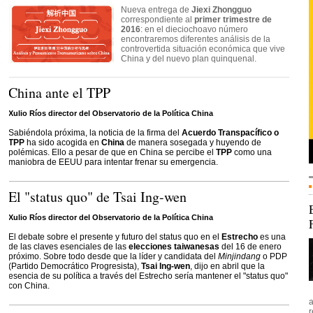
Nueva entrega de
Jiexi Zhongguo
correspondiente al
primer trimestre de
2016
: en el dieciochoavo número
encontraremos diferentes análisis de la
controvertida situación económica que vive
China y del nuevo plan quinquenal.
China ante el TPP
Xulio Ríos director del Observatorio de la Política China
Sabiéndola próxima, la noticia de la firma del
Acuerdo Transpacífico o
TPP
ha sido acogida en
China
de manera sosegada y huyendo de
polémicas. Ello a pesar de que en China se percibe el
TPP
como una
maniobra de EEUU para intentar frenar su emergencia.
El "status quo" de Tsai Ing-wen
Xulio Ríos director del Observatorio de la Política China
El debate sobre el presente y futuro del status quo en el
Estrecho
es una
de las claves esenciales de las
elecciones taiwanesas
del 16 de enero
próximo. Sobre todo desde que la líder y candidata del
Minjindang
o PDP
(Partido Democrático Progresista),
Tsai Ing-wen
, dijo en abril que la
esencia de su política a través del Estrecho sería mantener el "status quo"
con China.
a
r