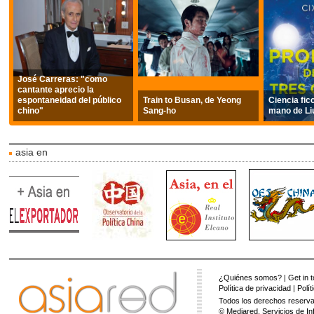
José Carreras: "como
cantante aprecio la
espontaneidad del público
Train to Busan, de Yeong
Ciencia fic
chino"
Sang-ho
mano de Li
asia en
¿Quiénes somos?
|
Get in 
Política de privacidad
|
Polí
Todos los derechos reserva
© Mediared, Servicios de In